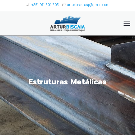
+351 911 501 205
arturbiscaiasp@gmail.com
Estruturas Metálicas